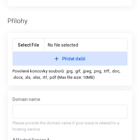
Přílohy
Select File
No file selected
Přidat další
Povolené koncovky souborů: .jpg, .gif, .jpeg, .png, .tiff, .doc,
.docx, .xls, .xlsx, .rtf, .pdf (Max file size: 10MB)
Domain name
Please provide the domain name if your issue is related to a
hosting service