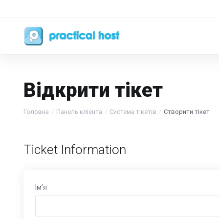
Відкрити тікет
Головна
Панель клієнта
Система тікетів
Створити тікет
Ticket Information
Ім’я