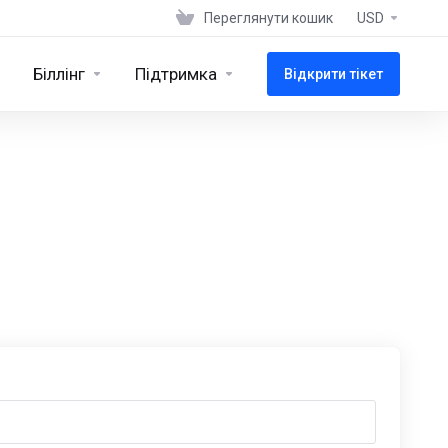
Переглянути кошик
USD
Біллінг
Підтримка
Відкрити тікет