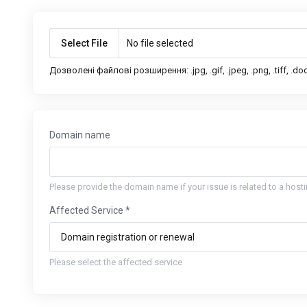
Select File
No file selected
Дозволені файлові розширення: .jpg, .gif, .jpeg, .png, .tiff, .doc, .
Domain name
Please provide the domain name if your issue is related to a host
Affected Service *
Please select the affected service