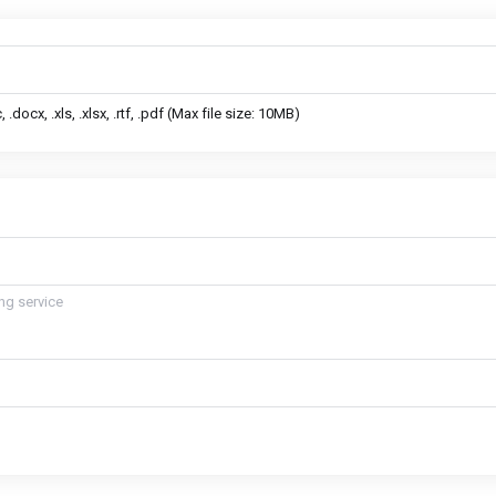
docx, .xls, .xlsx, .rtf, .pdf (Max file size: 10MB)
ing service